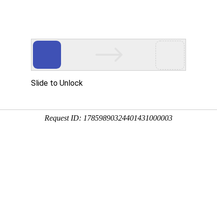
页
和海 印象
和海 业务
和海 荣誉
和海 新
荣誉 资质
牢记初心 再接再厉 不负使命