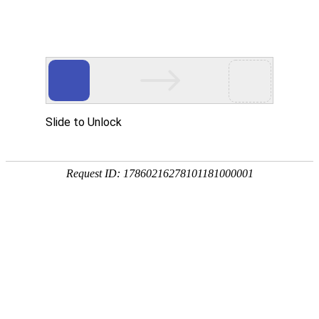
定海区光彩事业促进会二届八次会长（扩
大）会议 在我公司召开
发布时间 2022.03.04
浏览量 4240
3月3日下午，定海区光彩事业促进会二届八次会长
（扩大）会议在和海集团举行，区委常委、统战部部长何
红，区工商联书记吴海斌、区工商联主席陈惠龙、区光彩
会会长谢海常（和海集团董事长）及各理事会员出席会
议。会议总结了区光彩会过去一年半的工作，并部署了
2022年的工作。