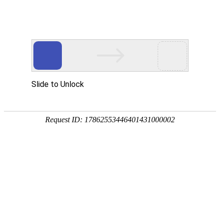
和海集团开展第一季度安全生产培训
发布时间 2022.03.16
浏览量 2278
为切实提升现场管理人员安全生产意识和技术素养，
加强安全法律意识，有效防范安全事故，和海集团安全管
理部于3月13日在5楼多媒体室组织开展第一季度安全生产
培训，集团副总裁徐龙出席培训并发表讲话，子（分）公
司安全负责人，各项目负责人、技术负责人及安全管理人
员等共60余人参加培训。