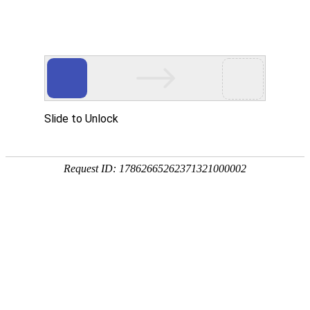
热烈祝贺舟山市污泥处理工程主体结构顺
利封顶
发布时间 2021.11.26
浏览量 2331
近日，由和海集团承建的舟山市污泥处理工程传来喜
讯，14个建筑单体主体结构顺利封顶，为整个项目的顺利
投产创造了有利条件，标志着该项目进入了新的施工阶
段。
一砖一瓦，皆心血