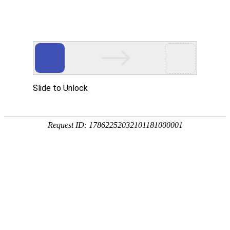
喜报
发布时间 2012.09.10
浏览量 1863
近日，舟山市住房和城乡建设委员会公告2011年度第四
季度建筑业企业获批资质名单，昕达建设获批航道工程专
业承包叁级资质。
上一篇：昕达建设举行2012新春茶话会
下一篇：市政建设：“风水”跟着领导转？
返回列表