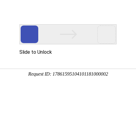
页
和海 印象
和海 业务
和海 荣誉
和海 新
1年度省市政行业优秀职业经
申报2011年浙江省市政行业优秀职业经理（领导者）的