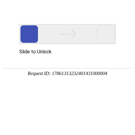
丝丝清凉送一线 高温慰问暖人心
发布时间 2013.07.24
浏览量 1908
7月18日-7月21日，昕达建设组织开展了2013年度夏
日送清凉活动。公司总经理徐龙带领各职能部门人员现场
走访了公司6个在建项目并为工程一线员工送去清凉饮品
和物品，同时也带去了企业对员工的关怀和问候。
在整个活动过程中，徐龙总经理认真听取各项目部负
责人和一线员工的工程进度汇报，仔细询问一线员工的工
作、学习和生活情况，并与大家分享了学习、工作、管理
等方面的经验。徐总经理对在酷暑高温下坚守工作岗位、