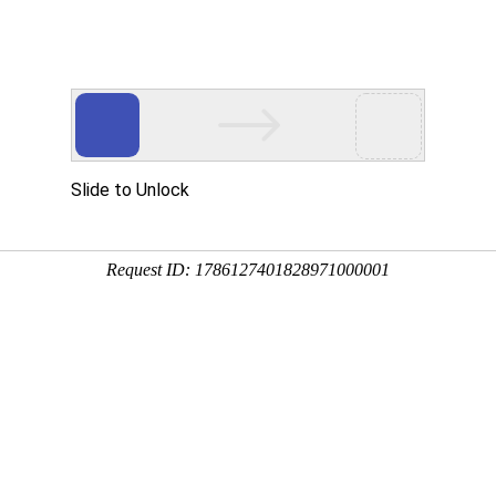
页
和海 印象
和海 业务
和海 荣誉
和海 新
6.9～K1+676.308、DK0