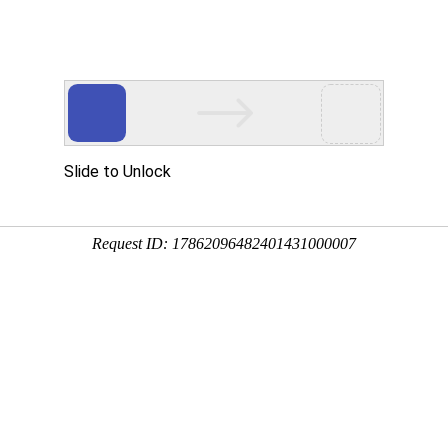
页
和海 印象
和海 业务
和海 荣誉
和海 新
C小组获2015年度舟山市BC