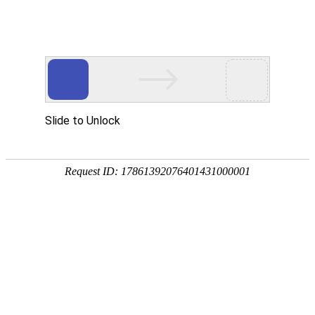
2017年九月文化月 之《企业商务与服务
礼仪》培训课程圆满结束
发布时间 2017.09.25
浏览量 2083
2017年9月23日，公司邀请上海英然文化有限公司高级礼仪培
训师吴慧老师为企业中高层员工带来了一场定制版的《企业商务
与服务礼仪》培训课程。