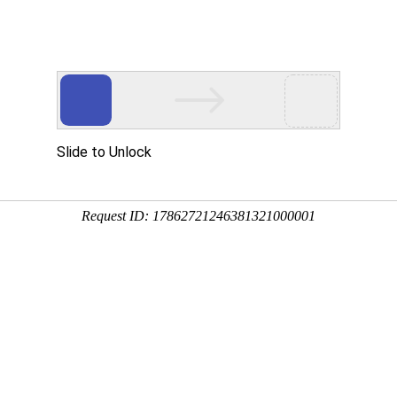
页
和海 印象
和海 业务
和海 荣誉
和海 新
张未一行莅临公司调研指导
莅临我公司调研指导工作。集团董事长谢海常、副总裁潘