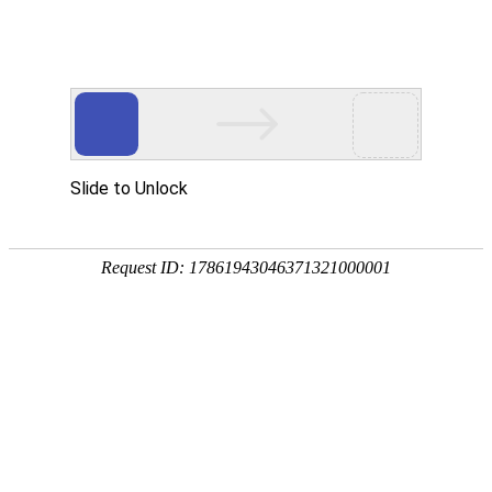
喜报—和海集团成功中标舟渔科创园区域
综合管网改造规划方案设计项目
发布时间 2019.06.04
浏览量 1731
2019年5月29日，和海集团成功中标舟渔科创园区域综合管网
改造规划方案设计项目。
项目概况：
占地面积18万平方米，包含自来水、电力、雨水、污水、通
信等相关综合管网规划方案设计。
项目相关负责人：
项目主管：蒋宇峰；项目负责人:周康炜；给排水专业负责人: