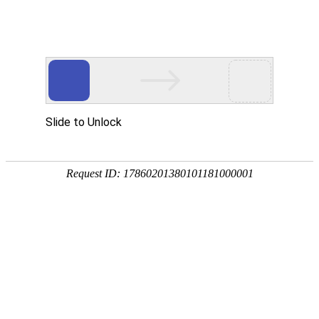
海基金第二所希望小学奠基仪式圆满成功
发布时间 2019.07.03
浏览量 2161
2019年6月21日,
这是具有纪念意义的一天，上午9点58分
海基金白果村希望小学项目奠基仪式
于宣汉县石铁乡白果村
五组桐子湾项目地隆重举行。
中共宣汉县委常委、副县长吴
红卫、宣汉县人民政府办公室副主任陈益、宣汉县教育科技
局副局长彭飞、宣汉县石铁乡党委书记张家胜、宣汉县石铁
乡党委副书记、乡长桂贞林、宣汉县石铁乡副乡长廖涛、海
基金创始人暨和海建设科技集团有限公司董事长谢海常、海
基金义工代表
以及社会各界人士齐聚一堂，共同见证了这一