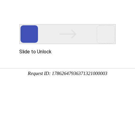
页
和海 印象
和海 业务
和海 荣誉
和海 新
落幕
新年伊始，
为大家献上满满诚心和深深谢意，
在这里，我们共享