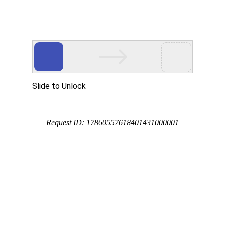
页
和海 印象
和海 业务
和海 荣誉
和海 新
动