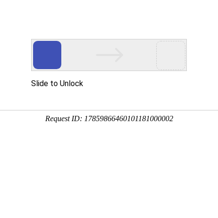
页
和海 印象
和海 业务
和海 荣誉
和海 新
海上正能量
突出社会搜救力量的通知》明确，经中国海上搜救中心组织专家评