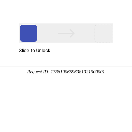
页
和海 印象
和海 业务
和海 荣誉
和海 新
贯彻习近平新时代中国特色