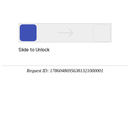
S218安吉至龙港公路缙云方溪至青田季宅
段公路工程（青田段）签约仪式顺利举行
发布时间 2024.01.08
浏览量 2969
1月4日，S218安吉至龙港公路缙云方溪至青
田季宅段公路工程（青田段）在丽水市青田县举行
了签约仪式。青田县交通发展投资有限公司董事长
夏雪民与和海集团副总裁徐龙出席了签约仪式。
本项目合同造价5.7442亿元，是S218安吉至
龙港公路缙云方溪至青田季宅段公路工程其中一段