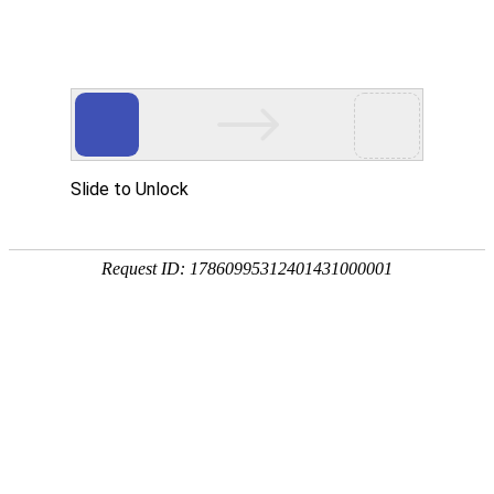
和海集团召开2024年半年度工作会议
发布时间 2024.07.29
浏览量 4751
会议前言
为了回顾总结2024年上半年的成绩，展望计
划下半年的工作，进一步统一思想，努力实现
集团高质量发展，7月28日下午集团在和海大
厦五楼多媒体室召开2024年半年度工作会
议，集团高层领导、集团中层、项目经理代
表、各子（分）公司代表参加了会议。