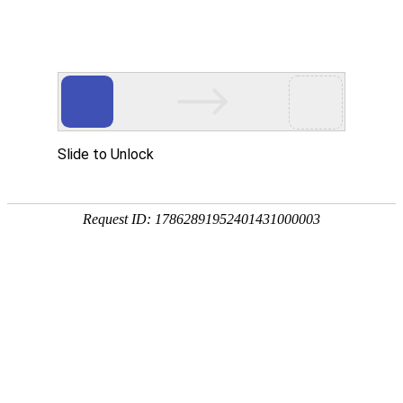
协同发展 燃情海外——|和海控股|召开
2025年度工作会议
发布时间 2026.02.12
浏览量 437
2026年2月10日下午，和海控股2025年度工作会议在和海
大厦五楼多媒体室召开。和海控股董事长谢海常、和海集
团董事长谢贤常出席会议，下属各公司中高层代表齐聚一
堂，全面总结2025年工作成效、深入分析当前发展形
势、科学部署2026年重点任务，凝聚发展共识、共绘发
展蓝图。